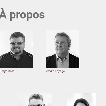
À propos
Serge Rosa
André Lepage